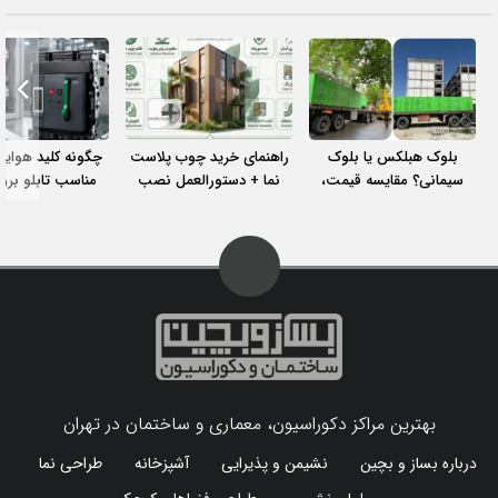
بلوک هبلکس یا بلوک
راهنمای خرید چوب پلاست
چگونه کلید هوایی
سیمانی؟ مقایسه قیمت،
نما + دستورالعمل نصب
مناسب تابلو برق
مزایا، معایب و هزینه واقعی
اصولی
انتخاب کنیم
اجرای دیوار
بهترین مراکز دکوراسیون، معماری و ساختمان در تهران
درباره بساز و بچین
نشیمن و پذیرایی
آشپزخانه
طراحی نما