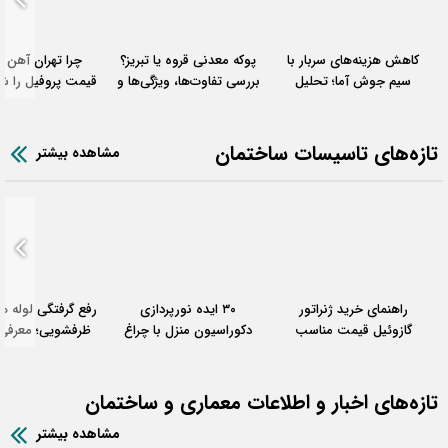
کاهش هزینه‌های سربار با
پوکه معدنی قروه یا تبریز؟
چرا تهران آهن 
سیم جوش آما؛ تحلیل
بررسی تفاوت‌ها، ویژگی‌ها و
قیمت پروفیل را شف
مقایسه‌ای بازدهی
کاربرد هر کدام
می‌کند؟
تازه‌های تاسیسات ساختمان
مشاهده بیشتر
راهنمای خرید ژنراتور
۳۰ ایده نورپردازی
رفع گرفتگی لوله 
گازوئیل قیمت مناسب
دکوراسیون منزل با چراغ
مخصوص آپارتمان؛ برق
لاینر
کاربردی
اضطراری مطمئن با کمترین
هزینه!
تازه‌های اخبار و اطلاعات معماری و ساختمان
مشاهده بیشتر