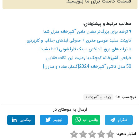
قسمت کامنت برای ما بنویسید.
مطالب مرتبط و پیشنهادی:
۹ ترفند برای بزرگ‌تر نشان دادن آشپزخانه منزل شما
کابینت سفید طوسی مدرن + معرفی اید‌های جذاب و کاربردی
با ترفندهای برق انداختن سینک ظرفشویی آشنا بشید‍!
طراحی آشپزخانه کوچک با رعایت این نکات طلایی
50 مدل کاشی آشپزخانه 2024[گلدار، ساده و مدرن]
برچسب ها:
چیدمان آشپزخانه
ارسال به دوستان در
تلگرام
واتس اپ
توییتر
لینکدین
امتیاز دهید:
۵
۴
۳
۲
۱