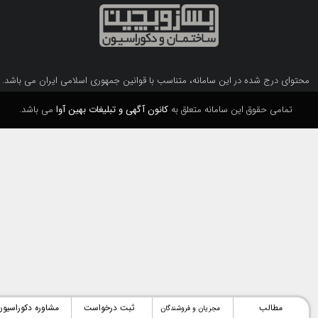
بهترین مراکز دکوراسیون، معماری و ساختمان در تهران
درباره بساز و بچین
نشیمن و پذیرایی
آشپزخانه
طراحی نما
مبلمان نشیمن
طراحی فضاهای کوچک
محتوای درج شده در این سامانه، متناسب با قوانین جمهوری اسلامی ایران می باشد.
تمامی حقوق این سامانه متعلق به
کانون آگهی و تبلیغات بهین آوا
می باشد.
مطالب
ثبت درخواست
مشاوره دکوراسیون
مجریان و فروشندگان