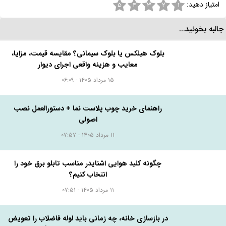
فرش چرک مرده را چگونه تمیز کنیم؟ راهکارهایی برای انواع فرش
برچسب ها:
گلیم
ارسال به دوستان در
تلگرام
واتس اپ
توییتر
لینکدین
امتیاز دهید:
۵
۴
۳
۲
۱
البه بخونید...
بلوک هبلکس یا بلوک سیمانی؟ مقایسه قیمت، مزایا،
معایب و هزینه واقعی اجرای دیوار
۱۵ مرداد ۱۴۰۵ - ۰۶:۰۹
راهنمای خرید چوب پلاست نما + دستورالعمل نصب