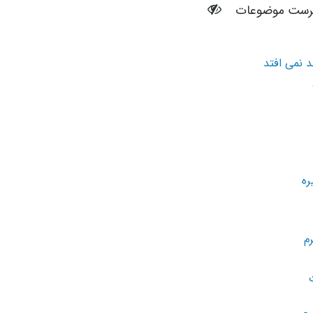
رست موضوعات
 نمی افتد
ره
م