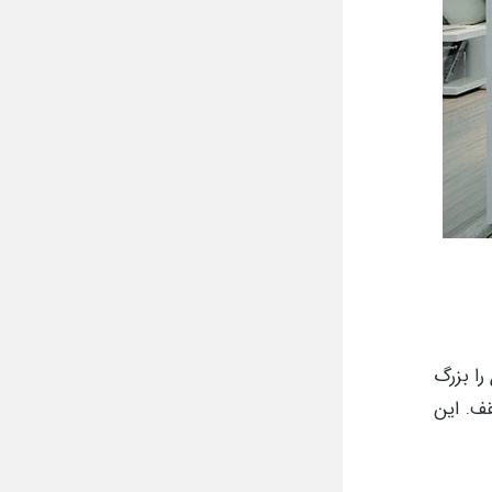
را بزرگ
قف. این