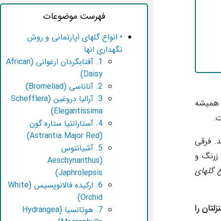
فهرست موضوعات
• انواع گلهای اپارتمانی و روش
نگهداری انها
1. آفتابگردان ارغوانی (African
Daisy)
2. آناناسی (Bromeliad)
3. آرالیا دروغین (Schefflera
ه همیشه
Elegantissima)
.
4. آستارانتیا ستاره گون
(Astrantia Major Red)
. فرقی
5. آشیانتوس
 زرنگ و
(Aeschynanthus
ع گلهای
Japhrolepsis)
6. ارکیده فالانوپسیس (White
Orchid)
لتان را
7. هوتانسیا (Hydrangea