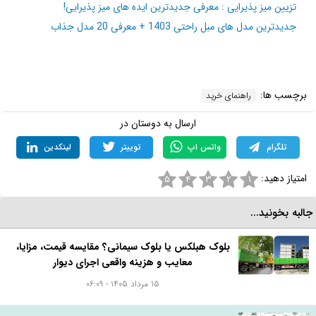
تزیین میز پذیرایی : معرفی جدیدترین ایده های میز پذیرایی!
جدیدترین مدل های مبل راحتی 1403 + معرفی 20 مدل جذاب
برچسب ها:
راهنمای خرید
ارسال به دوستان در
تلگرام
واتس اپ
توییتر
لینکدین
امتیاز دهید:
۵
۴
۳
۲
۱
البه بخونید...
بلوک هبلکس یا بلوک سیمانی؟ مقایسه قیمت، مزایا،
معایب و هزینه واقعی اجرای دیوار
۱۵ مرداد ۱۴۰۵ - ۰۶:۰۹