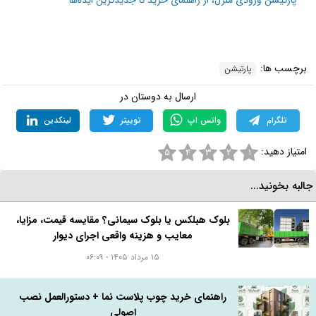
پارتیشن ورودی منزل، از راهنمای خرید تا جدیدترین ایده‌ها
برچسب ها:
پارتیشن
ارسال به دوستان در
تلگرام
واتس اپ
توییتر
لینکدین
امتیاز دهید:
۵
۴
۳
۲
۱
البه بخونید...
بلوک هبلکس یا بلوک سیمانی؟ مقایسه قیمت، مزایا،
معایب و هزینه واقعی اجرای دیوار
۱۵ مرداد ۱۴۰۵ - ۰۶:۰۹
راهنمای خرید چوب پلاست نما + دستورالعمل نصب
اصولی