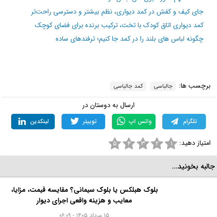
جای کیف و کفش در کمد دیواری، نظم بیشتر و دسترسی راحت‌تر
کمد دیواری اتاق کودک با تخت، ترکیب برنده برای فضای کوچک
چگونه لباس های بلند را در کمد جا کنیم؛ ترفندهای ساده
برچسب ها:
جالباسی
کمد جالباسی
ارسال به دوستان در
تلگرام
واتس اپ
توییتر
لینکدین
امتیاز دهید:
۵
۴
۳
۲
۱
البه بخونید...
بلوک هبلکس یا بلوک سیمانی؟ مقایسه قیمت، مزایا،
معایب و هزینه واقعی اجرای دیوار
۱۵ مرداد ۱۴۰۵ - ۰۶:۰۹