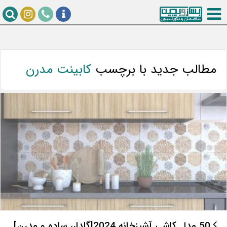
مطالب جدید با برچسب
کابینت مدرن
50 مدل کاشی آشپزخانه 2024[گلدار، ساده و مدرن]