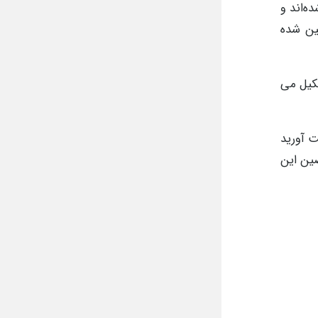
ه‌اند و
ین شده
شکیل می
ت آورید
صین این