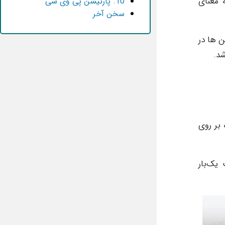
 معنای
10. پارتیشن پی وی سی
سخن آخر
‌ ها در
شد.
بر روی
یک‌بار