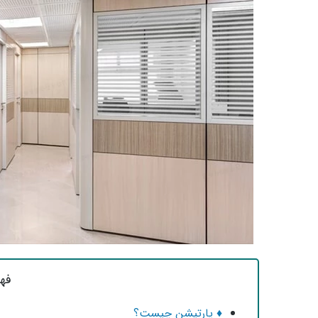
فه
♦ پارتیشن چیست؟