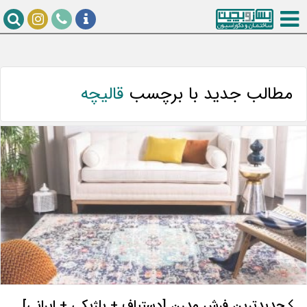
مطالب جدید با برچسب
قالیچه
جدیدترین فرش مدرن [دستباف + بلژیکی + ایرانی]