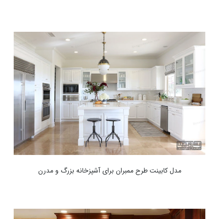
مدل کابینت طرح ممبران برای آشپزخانه بزرگ و مدرن