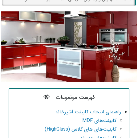
فهرست موضوعات
راهنمای انتخاب کابینت آشپزخانه
کابینت‌های MDF
کابنیت‌های های گلاس (HighGlass)
کابینت‌های ممبران