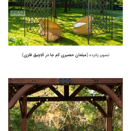
تصویر پانزده (
مبلمان حصیری کم جا در آلاچیق فلزی
)