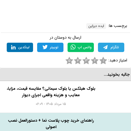
مطالب مرتبط و پیشنهادی:
استفاده از محصولات حصیری در چیدمان منزل + ایده‌ها و نکات مهم
هوش مصنوعی و کاربرد آن در طراحی داخلی
گیاهان آپارتمانی گلدار + معرفی 7 مدل پر طرفدار
فینگر جوینت: همه چیز درباره این تکنیک اتصال چوبی
تزیین خانه ایرانی؛ نکات و اصول مهم +‌ ۴۴ ایده
برچسب ها:
ایده دیزاین
ارسال به دوستان در
تلگرام
واتس اپ
توییتر
لینکدین
امتیاز دهید:
۵
۴
۳
۲
۱