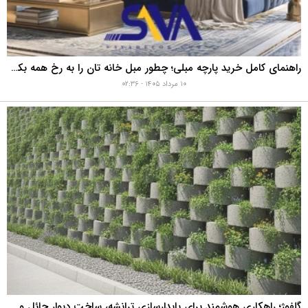
راهنمای کامل خرید پارچه مبلی؛ چطور مبل خانه تان را به رخ همه بکشید؟
۱۰ مرداد ۱۴۰۵ - ۰۲:۳۶
گلفوژ؛ راهکاری هوشمند برای پایدارسازی ترانشه، ساخت دیوار حائل و زیباسازی شهری