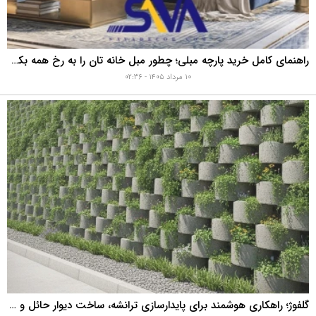
راهنمای کامل خرید پارچه مبلی؛ چطور مبل خانه تان را به رخ همه بکشید؟
۱۰ مرداد ۱۴۰۵ - ۰۲:۳۶
گلفوژ؛ راهکاری هوشمند برای پایدارسازی ترانشه، ساخت دیوار حائل و زیباسازی شهری