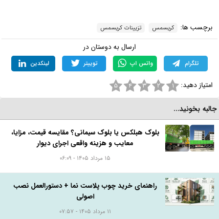
مطالب مرتبط و پیشنهادی:
استفاده از محصولات حصیری در چیدمان منزل + ایده‌ها و نکات مهم
هوش مصنوعی و کاربرد آن در طراحی داخلی
گیاهان آپارتمانی گلدار + معرفی 7 مدل پر طرفدار
فینگر جوینت: همه چیز درباره این تکنیک اتصال چوبی
تزیین خانه ایرانی؛ نکات و اصول مهم +‌ ۴۴ ایده
برچسب ها:
کریسمس
تزیینات کریسمس
ارسال به دوستان در
تلگرام
واتس اپ
توییتر
لینکدین
امتیاز دهید:
۵
۴
۳
۲
۱
البه بخونید...