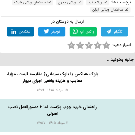
برچسب ها:
نما ویلا جدید
نما ویلایی مدرن
نما ساختمان ویلایی شیک
نما ساختمان ویلایی ارزان
ارسال به دوستان در
تلگرام
واتس اپ
توییتر
لینکدین
امتیاز دهید:
۵
۴
۳
۲
۱
البه بخونید...
بلوک هبلکس یا بلوک سیمانی؟ مقایسه قیمت، مزایا،
معایب و هزینه واقعی اجرای دیوار
۱۵ مرداد ۱۴۰۵ - ۰۶:۰۹
راهنمای خرید چوب پلاست نما + دستورالعمل نصب
اصولی
۱۱ مرداد ۱۴۰۵ - ۰۷:۵۷