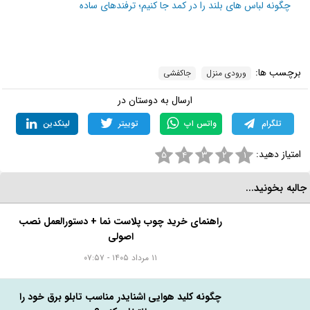
چگونه لباس های بلند را در کمد جا کنیم؛ ترفندهای ساده
برچسب ها:
ورودی منزل
جاکفشی
ارسال به دوستان در
تلگرام
واتس اپ
توییتر
لینکدین
امتیاز دهید:
۵
۴
۳
۲
۱
البه بخونید...
راهنمای خرید چوب پلاست نما + دستورالعمل نصب
اصولی
۱۱ مرداد ۱۴۰۵ - ۰۷:۵۷
چگونه کلید هوایی اشنایدر مناسب تابلو برق خود را