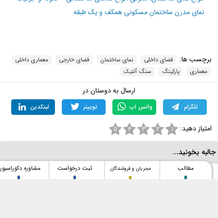
نمای مدرن ساختمان مسکونی همکف و یک طبقه
برچسب ها:
فضای داخلی
نمای ساختمان
فضای خارجی
معماری داخلی
معماری
پارکینگ
سنگ آنتیک
ارسال به دوستان در
تلگرام
واتس اپ
توییتر
لینکدین
امتیاز دهید:
۵
۴
۳
۲
۱
البه بخونید...
مطالب
ثبت درخواست
مشاوره دکوراسیون
مجریان و فروشندگان
بلوک هبلکس یا بلوک سیمانی؟ مقایسه قیمت، مزایا،
معایب و هزینه واقعی اجرای دیوار
۱۵ مرداد ۱۴۰۵ - ۰۶:۰۹