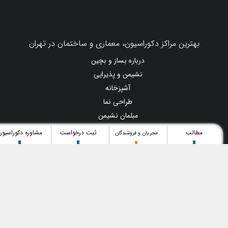
چگونه کلید هوایی اشنایدر مناسب تابلو برق
خود را انتخاب کنیم؟
در بازسازی خانه، چه زمانی باید لوله فاضلاب را
تعویض کنیم؟ ۷ نشانه‌ای که نباید نادیده بگیرید
مطالب
ثبت درخواست
مشاوره دکوراسیون
مجریان و فروشندگان
بهترین مراکز دکوراسیون، معماری و ساختمان در تهران
درباره بساز و بچین
نشیمن و پذیرایی
آشپزخانه
طراحی نما