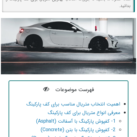
بدانید.
فهرست موضوعات
اهمیت انتخاب متریال مناسب برای کف پارکینگ
معرفی انواع متریال برای کف پارکینگ
1- کفپوش پارکینگ با آسفالت (Asphalt)
2- کفپوش پارکینگ با بتن (Concrete)