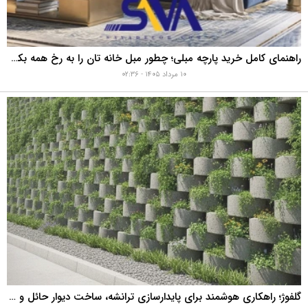
راهنمای کامل خرید پارچه مبلی؛ چطور مبل خانه تان را به رخ همه بکشید؟
۱۰ مرداد ۱۴۰۵ - ۰۲:۳۶
گلفوژ؛ راهکاری هوشمند برای پایدارسازی ترانشه، ساخت دیوار حائل و زیباسازی شهری