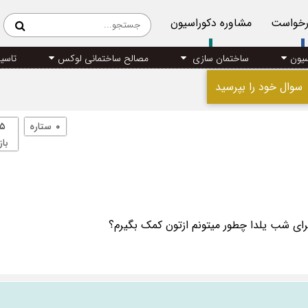
رخواست
مشاوره دکوراسیون
سیون
ساختمان سازی
مصالح ساختمانی لوکس
تاسی
سوال خود را بپرسید
۰
ستاره
۵
باز
رای شب یلدا چطور میتونم ازتون کمک بگیرم؟