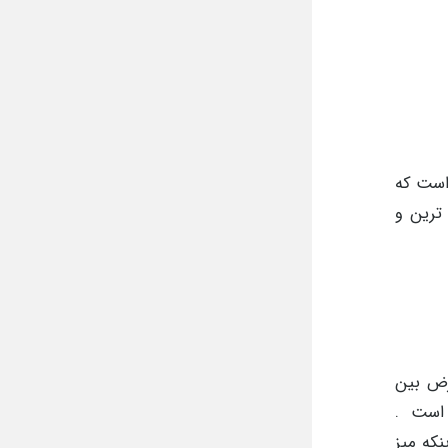
 است که
ترین و
cm 180 تاcm 240 سانتی متر و عرض بین
دارد تمام میز ها cm 74 تاcm 77 سانتی متر است .
که میز