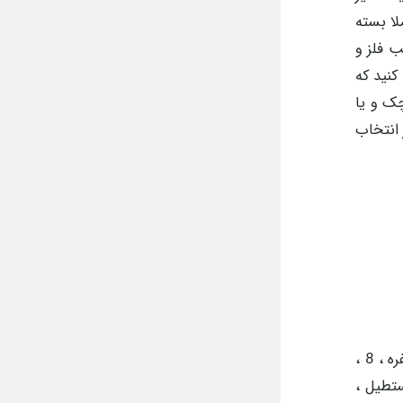
ا بسته
ب فلز و
نید که
چک و یا
 انتخاب
تعداد نفراتی که نیاز دارید تا از میز جلسه استفاده کنید اولین نکته ای است که می باست آن را مشخص کنید ، معمولا 4 نفره ، 8 ،
ستطیل ،