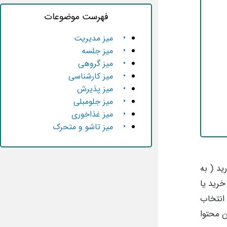
فهرست موضوعات
• میز مدیریت
• میز جلسه
• میز گروهی
• میز کارشناسی
• میز پذیرش
• میز جلومبلی
• میز غذاخوری
• میز تاشو و متحرک
ید ( به
خرید یا
نتخاب
ن محتوا