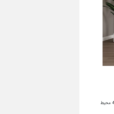
شما در یک دفتر کار که به درستی طراحی و اجرا شده باشد ( تفاوتی ندارد که ابعاد این دفتر 50 متر باشد یا 1000 متر ) ، با 4 محیط