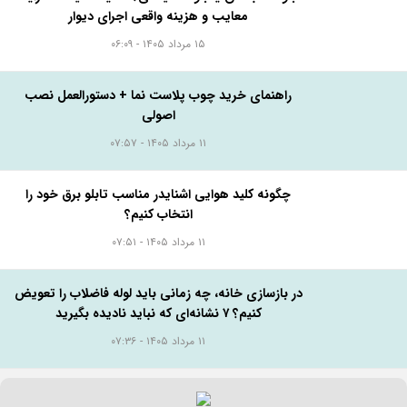
ارسال به دوستان در
تلگرام
واتس اپ
توییتر
لینکدین
امتیاز دهید:
۵
۴
۳
۲
۱
البه بخونید...
بلوک هبلکس یا بلوک سیمانی؟ مقایسه قیمت، مزایا،
معایب و هزینه واقعی اجرای دیوار
۱۵ مرداد ۱۴۰۵ - ۰۶:۰۹
راهنمای خرید چوب پلاست نما + دستورالعمل نصب
اصولی
۱۱ مرداد ۱۴۰۵ - ۰۷:۵۷
چگونه کلید هوایی اشنایدر مناسب تابلو برق خود را
انتخاب کنیم؟