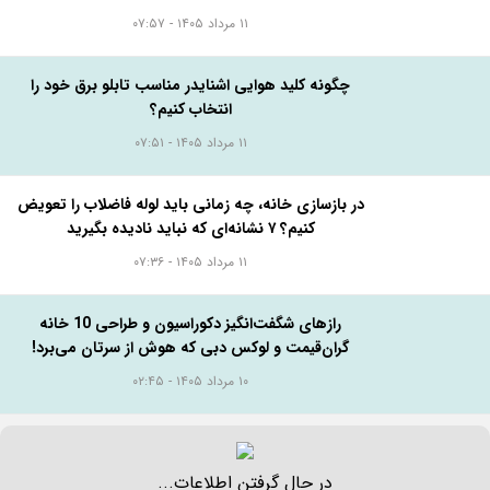
برچسب ها:
اتاق خواب نقلی
دکوراسیون اتاق خواب
اتاق خواب کوچک
ارسال به دوستان در
تلگرام
واتس اپ
توییتر
لینکدین
امتیاز دهید:
۵
۴
۳
۲
۱
البه بخونید...
راهنمای خرید چوب پلاست نما + دستورالعمل نصب
اصولی
۱۱ مرداد ۱۴۰۵ - ۰۷:۵۷
چگونه کلید هوایی اشنایدر مناسب تابلو برق خود را
انتخاب کنیم؟
۱۱ مرداد ۱۴۰۵ - ۰۷:۵۱