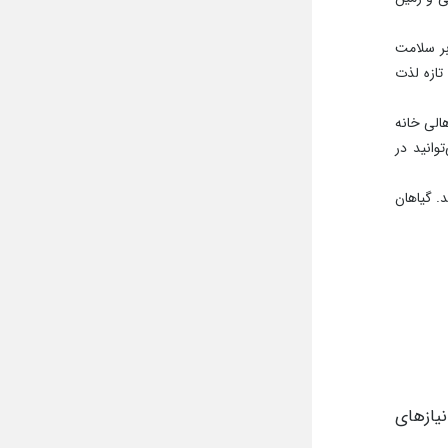
 تعیین
حیاط و
 و خاص
ط زندگی
 حضور در