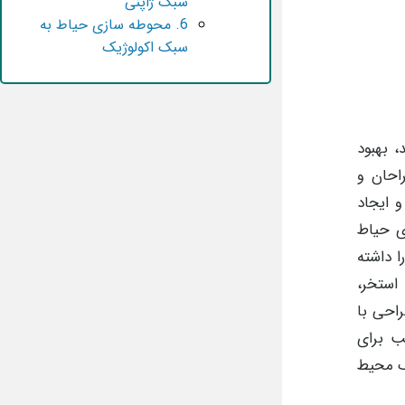
سبک ژاپنی
6. محوطه سازی حیاط به
سبک اکولوژیک
 بهبود
احان و
 ایجاد
ی حیاط
 داشته
استخر،
راحی با
ب برای
ک محیط