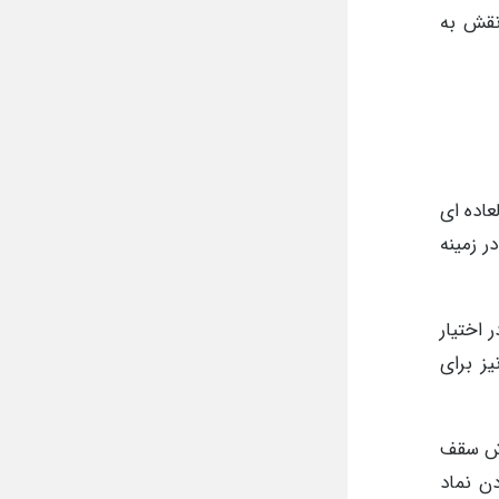
 نقش به
عاده ای
ر زمینه
ب در اختیار
ز برای
 فروش سقف
ن نماد