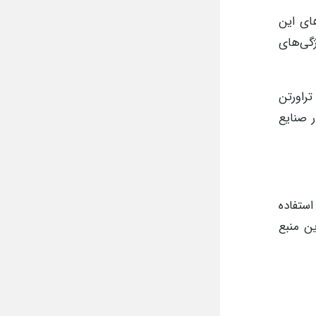
ای این
گی‌های
راورتن
 صنایع
استفاده
ین منبع