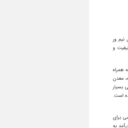
نیم ور
کیفیت و
ه همراه
ه، معدن
 بسیار
ه است.
ی برای
رآمد به