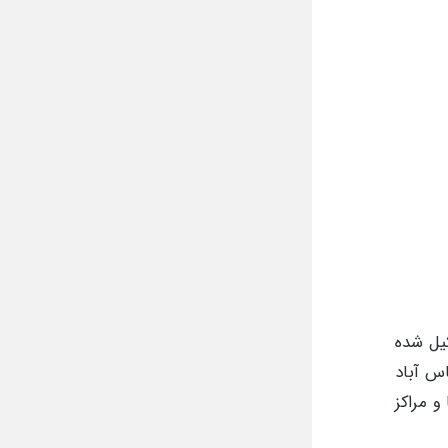
یل شده
س آباد
و مراکز