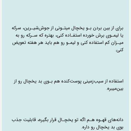
برای از بین‌ بردن بـو یخچال میتـونی از جوش‌شیـرین، سرکه
یا لیمـوی برش خورده استفـاده کنی، بهتره که سـرکه رو به
میـزان کم استفاده کنی و لیمـو رو هم باید هر هفته تعویض
کنی.
استفاده از سیب‌زمینی پوست‌کنده هم بـوی بد یخچال رو از
بین‌میبره.
دانه‌های قهـوه هـم اگه تو یخچـال قرار بگیره، قابلیت جذب
بوی بد یخچال رو داره.