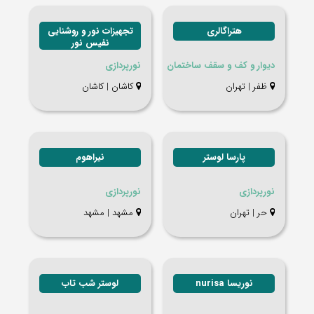
هتراگالری
تجهیزات نور و روشنایی
نفیس نور
دیوار و کف و سقف ساختمان
نورپردازی
ظفر | تهران
کاشان | کاشان
پارسا لوستر
نیراهوم
نورپردازی
نورپردازی
حر | تهران
مشهد | مشهد
نوریسا nurisa
لوستر شب تاب