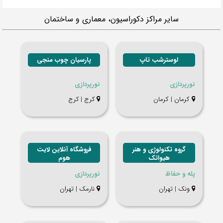
سایر مراکز دکوراسیون، معماری و ساختمان
لوسترشب تاپ
پارسیان چوب منجی
نورپردازی
نورپردازی
كرمان | كرمان
کرج | کرج
گروه تکنولوژی و هنر
فروشگاه آنلاین لایت
هیواتک
هوم
پله و حفاظ
نورپردازی
ونک | تهران
نارمک | تهران