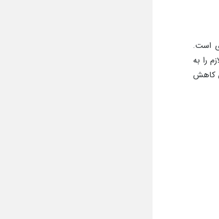
ی است.
م را به
س کاهش