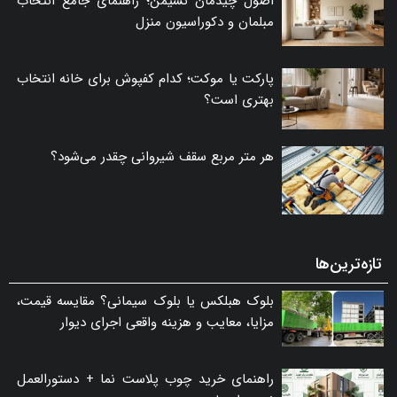
اصول چیدمان نشیمن؛ راهنمای جامع انتخاب
مبلمان و دکوراسیون منزل
پارکت یا موکت؛ کدام کفپوش برای خانه انتخاب
بهتری است؟
هر متر مربع سقف شیروانی چقدر می‌شود؟
تازه‌ترین‌ها
بلوک هبلکس یا بلوک سیمانی؟ مقایسه قیمت،
مزایا، معایب و هزینه واقعی اجرای دیوار
راهنمای خرید چوب پلاست نما + دستورالعمل