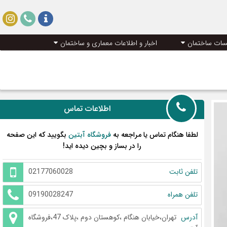
سات ساختمان
اخبار و اطلاعات معماری و ساختمان
اطلاعات تماس
لطفا هنگام تماس یا مراجعه به
فروشگاه آبتین
بگویید که این صفحه
را در بساز و بچین دیده اید!
تلفن ثابت
02177060028
تلفن همراه
09190028247
آدرس
تهران،خیابان هنگام ،کوهستان دوم ،پلاک 47،فروشگاه