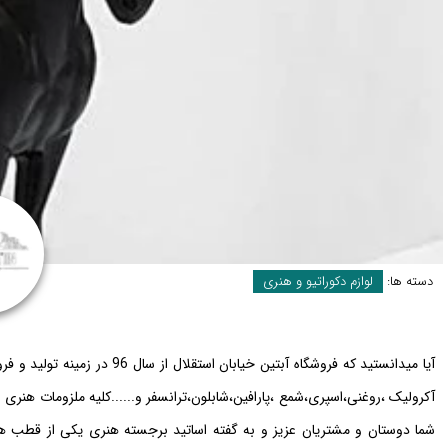
دسته ها:
لوازم دکوراتیو و هنری
آکرولیک ،روغنی،اسپری،شمع ،پارافین،شابلون،ترانسفر و......کلیه ملزومات هنری
شما دوستان و مشتریان عزیز و به گفته اساتید برجسته هنری یکی از قطب ها