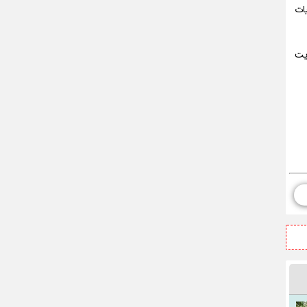
یات
یت