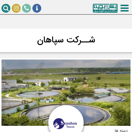
شــرکت سپاهان
دسته ها: