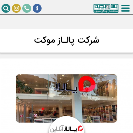
شرکت پالـاز موکت