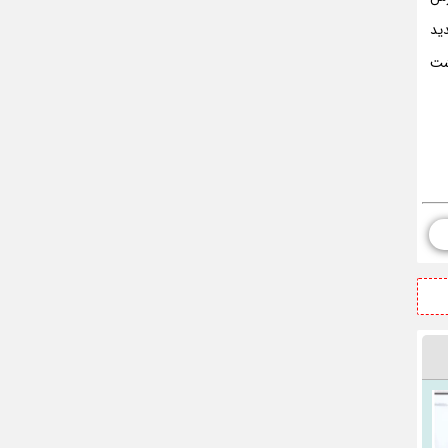
ید
شت