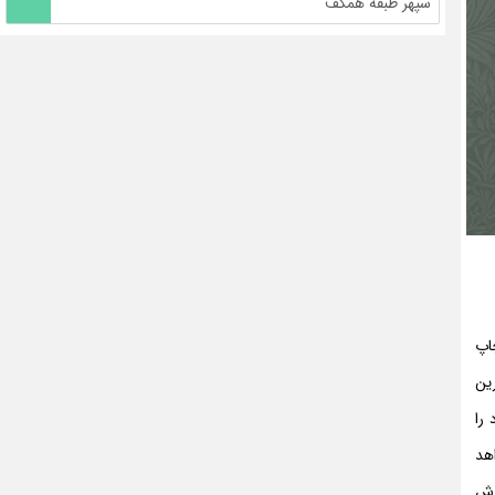
سپهر طبقه همکف
چاپ
رین
را
هد
ارش