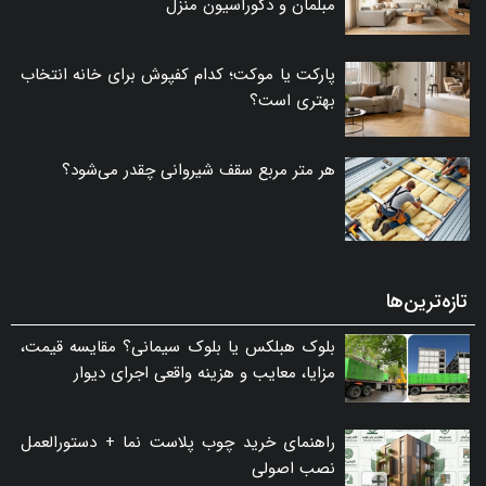
مبلمان و دکوراسیون منزل
پارکت یا موکت؛ کدام کفپوش برای خانه انتخاب
بهتری است؟
هر متر مربع سقف شیروانی چقدر می‌شود؟
تازه‌ترین‌ها
بلوک هبلکس یا بلوک سیمانی؟ مقایسه قیمت،
مزایا، معایب و هزینه واقعی اجرای دیوار
راهنمای خرید چوب پلاست نما + دستورالعمل
نصب اصولی