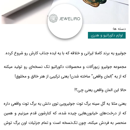
دسته ها:
لوازم دکوراتیو و هنری
جولیرو یه برند کاملا ایرانی و خلاقه که با یه ایده جذاب کارش رو شروع کرده.
مجموعه جولیرو زیورآلات و محصولات دکوراتیو تک نسخه‌ای رو تولید میکنه
که از یه “اِلمان واقعی” ساخته شدن! یعنی ترکیبی از هنر خالق و مخلوق!
حالا این المان واقعی یعنی چی؟!
یعنی مثلا یه گل سینه برگ توت جولیرویی توی دلش یه برگ توت واقعی داره
که از درخت‌های خیابون‌هایی چیده شده، که کنارشون قدم میزنیم و همین
منحصر به فردش میکنه، چون تک‌نسخه است و تمام جزئیات اون برگ توش