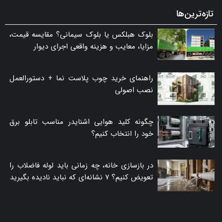
تازه‌ترین‌ها
بلوک هبلکس یا بلوک سیمانی؟ مقایسه قیمت،
مزایا، معایب و هزینه واقعی اجرای دیوار
راهنمای خرید چوب پلاست نما + دستورالعمل
نصب اصولی
چگونه کلید هوایی اشنایدر مناسب تابلو برق
خود را انتخاب کنیم؟
در بازسازی خانه، چه زمانی باید لوله فاضلاب را
تعویض کنیم؟ ۷ نشانه‌ای که نباید نادیده بگیرید