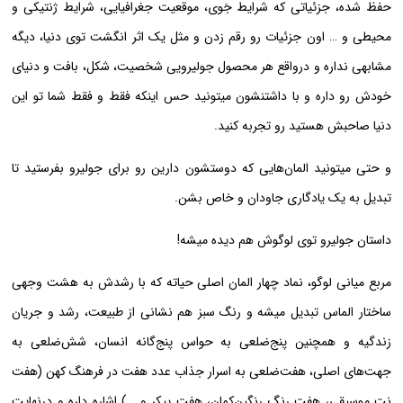
حفظ شده، جزئیاتی که شرایط جَوی، موقعیت جغرافیایی، شرایط ژنتیکی و
محیطی و … اون جزئیات رو رقم زدن و مثل یک اثر انگشت توی دنیا، دیگه
مشابهی نداره و در‌واقع هر محصول جولیرویی شخصیت، شکل، بافت و دنیای
خودش رو داره و با داشتنشون میتونید حس اینکه فقط و فقط شما تو این
دنیا صاحبش هستید رو تجربه کنید.
و حتی میتونید المان‌هایی که دوستشون دارین رو برای جولیرو بفرستید تا
تبدیل به یک یادگاری جاودان و خاص بشن.
داستان جولیرو توی لوگوش هم دیده میشه!
مربع میانی لوگو، نماد چهار المان اصلی حیاته که با رشدش به هشت وجهی
ساختار الماس تبدیل میشه و رنگ سبز هم نشانی از طبیعت، رشد و جریان
زندگیه و همچنین پنج‌ضلعی به حواس پنج‌گانه انسان، شش‌ضلعی به
جهت‌های اصلی، هفت‌ضلعی به اسرار جذاب عدد هفت در فرهنگ کهن (هفت
نت موسیقی، هفت رنگ رنگین‌کمان، هفت پیکر و …) اشاره داره و در‌نهایت