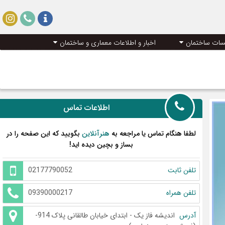
سات ساختمان
اخبار و اطلاعات معماری و ساختمان
اطلاعات تماس
لطفا هنگام تماس یا مراجعه به
هنرآنلاین
بگویید که این صفحه را در
بساز و بچین دیده اید!
تلفن ثابت
02177790052
تلفن همراه
09390000217
آدرس
اندیشه فاز یک - ابتدای خیابان طالقانی پلاک 914-