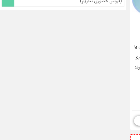
(فروش حضوری نداریم)
یا
ری
ند