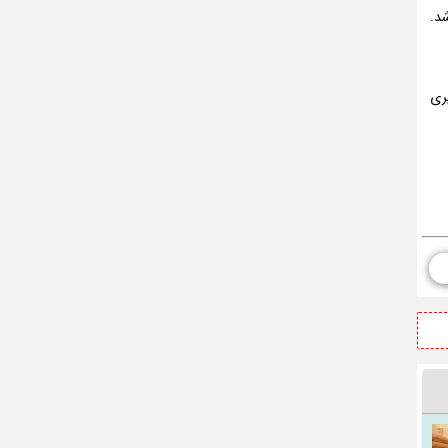
شد.
ری