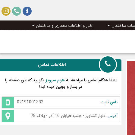
سات ساختمان
اخبار و اطلاعات معماری و ساختمان
اطلاعات تماس
لطفا هنگام تماس یا مراجعه به
هوم سرویز
بگویید که این صفحه را
در بساز و بچین دیده اید!
تلفن ثابت
02191001332
آدرس
بلوار کشاورز - جنب خیابان 16 آذر - پلاک 78