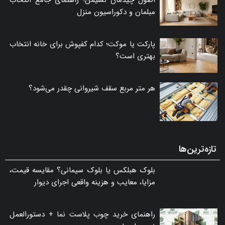
اصول چیدمان نشیمن؛ راهنمای جامع انتخاب
مبلمان و دکوراسیون منزل
پارکت یا موکت؛ کدام کفپوش برای خانه انتخاب
بهتری است؟
هر متر مربع سقف شیروانی چقدر می‌شود؟
تازه‌ترین‌ها
بلوک هبلکس یا بلوک سیمانی؟ مقایسه قیمت،
مزایا، معایب و هزینه واقعی اجرای دیوار
راهنمای خرید چوب پلاست نما + دستورالعمل