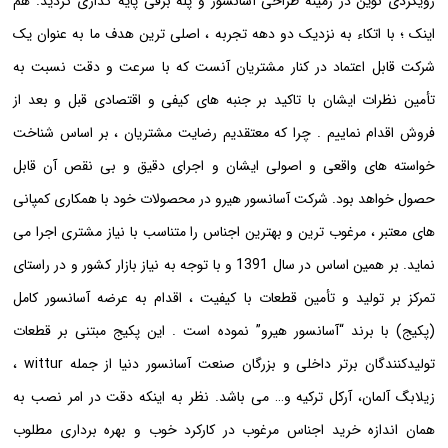
رویکردی نوین در زمینه طراحی آسانسور و پله برقی پایه گذاری گردید. هم
اینک ؛ با اتکاء به نزدیک دو دهه تجربه ، اصلی ترین هدف ما به عنوان یک
شرکت قابل اعتماد در کنار مشتریان آنست که با سرعت و دقت نسبت به
تأمین نظرات ایشان با تاکید بر جنبه های کیفی و اقتصادی قبل و بعد از
فروش اقدام نماییم . چرا که معتقدیم رضایت مشتریان ، بر اساس شناخت
خواسته های واقعی و اصولی ایشان و اجرای دقیق و بی نقص آن قابل
حصول خواهد بود. شرکت آسانسور هیرو در محصولات خود با همکاری کمپانی
های معتبر ، مرغوب ترین و بهترین اجناس را متناسب با نیاز مشتری اجرا می
نماید. بر همین اساس در سال 1391 و با توجه به نیاز بازار کشور و در راستای
تمركز بر تولید و تأمین قطعات با كیفیت ، اقدام به عرضه آسانسور کامل
(پکیج) با برند “آسانسور هیرو” نموده است . این پکیج مبتنی بر قطعات
تولیدکنندگان برتر داخلی و بزرگان صنعت آسانسور دنیا از جمله wittur ،
زیلابگ آلمان، آرکل ترکیه و… می باشد. نظر به اینکه دقت در امر نصب به
همان اندازه خرید اجناس مرغوب در کارکرد خوب و بهره برداری مطلوب