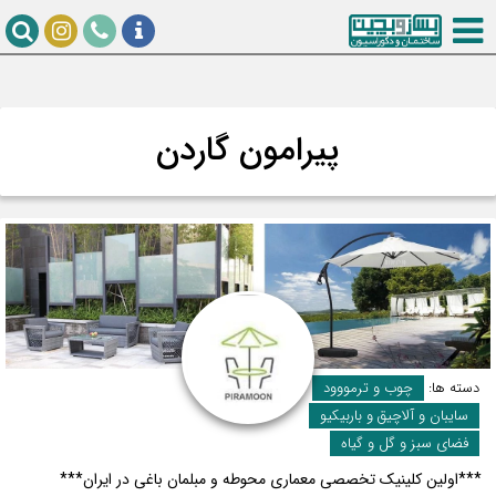
پیرامون گاردن
دسته ها:
چوب و ترمووود
سایبان و آلاچیق و باربیکیو
فضای سبز و گل و گیاه
***اولین کلینیک تخصصی معماری محوطه و مبلمان باغی در ایران***