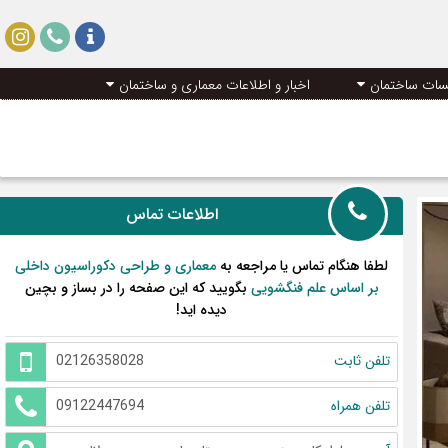
سات ساختمان
اخبار و اطلاعات معماری و ساختمان
اطلاعات تماس
لطفا هنگام تماس یا مراجعه به
معماری و طراحی دکوراسیون داخلی
بر اساس علم فنگشویی
بگویید که این صفحه را در بساز و بچین
دیده اید!
تلفن ثابت
02126358028
تلفن همراه
09122447694