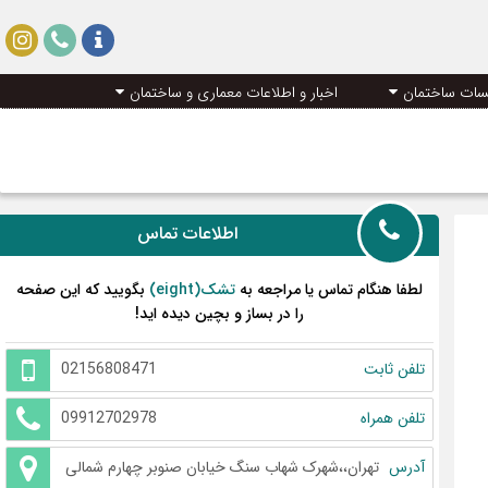
سات ساختمان
اخبار و اطلاعات معماری و ساختمان
اطلاعات تماس
لطفا هنگام تماس یا مراجعه به
تشک(eight)
بگویید که این صفحه
را در بساز و بچین دیده اید!
تلفن ثابت
02156808471
تلفن همراه
09912702978
آدرس
تهران،،شهرک شهاب سنگ خیابان صنوبر چهارم شمالی