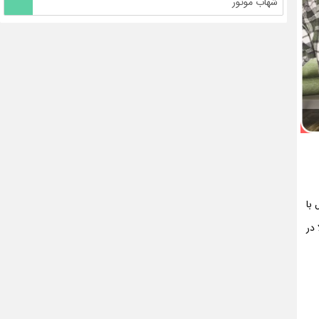
شهاب موتور
با
در