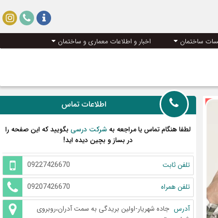
سات ساختمان
اخبار و اطلاعات معماری و ساختمان
اطلاعات تماس
لطفا هنگام تماس یا مراجعه به
شرکت درسی
بگویید که این صفحه را
در بساز و بچین دیده اید!
تلفن ثابت
09227426670
تلفن همراه
09207426670
آدرس
جاده شهریار-اولین بریدگی به سمت آدران،روبروی